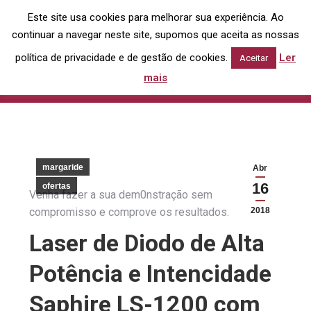
Este site usa cookies para melhorar sua experiência. Ao
Search:
continuar a navegar neste site, supomos que aceita as nossas
política de privacidade e de gestão de cookies.
Ler
Aceitar
Open Day depilação a laser!
mais
You are here:
Home
margaride
Open Day depilação a laser!
margaride
Abr
16
ofertas
Venha fazer a sua dem0nstração sem
compromisso e comprove os resultados.
2018
Laser de Diodo de Alta
Potência e Intencidade
Saphire LS-1200 com