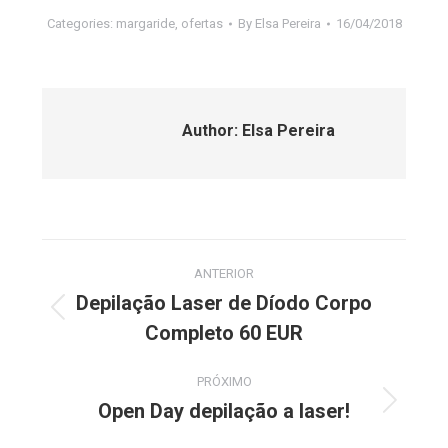
Categories:
margaride
,
ofertas
By
Elsa Pereira
16/04/2018
Author:
Elsa Pereira
Post
ANTERIOR
navigation
Depilação Laser de Díodo Corpo
Previous
Completo 60 EUR
post:
PRÓXIMO
Open Day depilação a laser!
Next
post: