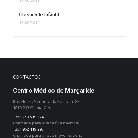
17/06/2019
Obesidade Infantil
12/06/2019
CONTACTOS
Centro Médico de Margaride
Rua Nossa Senhora da Penha nº 83
4810-233 Guimarães
+351 253 519 174
Chamada para a rede fixa nacional
+351 962 419 995
Chamada para a rede móvel nacional