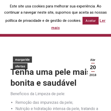
Este site usa cookies para melhorar sua experiência. Ao
Search:
continuar a navegar neste site, supomos que aceita as nossas
política de privacidade e de gestão de cookies.
Ler
Aceitar
Limpeza de pele desde 20 EUR
mais
You are here:
Home
margaride
Limpeza de pele desde 20…
margaride
Abr
20
ofertas
Tenha uma pele mais
2018
bonita e saudável
Beneficios da Limpeza de pele:
Remoção das impurezas da pele;
Nutrição e hidratação intensa da pele, tratando a