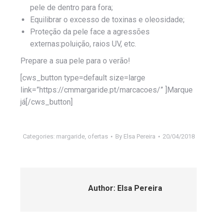
pele de dentro para fora;
Equilibrar o excesso de toxinas e oleosidade;
Proteção da pele face a agressões
externas:poluição, raios UV, etc.
Prepare a sua pele para o verão!
[cws_button type=default size=large
link=”https://cmmargaride.pt/marcacoes/” ]Marque
já[/cws_button]
Categories:
margaride
,
ofertas
By
Elsa Pereira
20/04/2018
Author:
Elsa Pereira