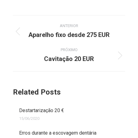
Post
ANTERIOR
navigation
Aparelho fixo desde 275 EUR
Previous
post:
PRÓXIMO
Cavitação 20 EUR
Next
post:
Related Posts
Destartarização 20 €
15/06/2020
Erros durante a escovagem dentária