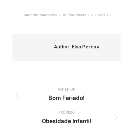
Category:
margaride
By
Elsa Pereira
01/06/2019
Author:
Elsa Pereira
Post
ANTERIOR
navigation
Bom Feriado!
Previous
post:
PRÓXIMO
Obesidade Infantil
Next
post: