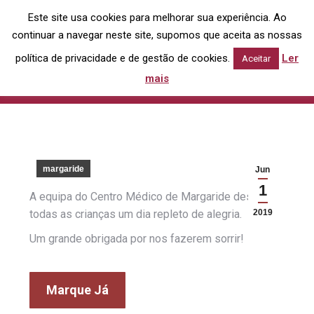
Este site usa cookies para melhorar sua experiência. Ao
Search:
continuar a navegar neste site, supomos que aceita as nossas
política de privacidade e de gestão de cookies.
Ler
Aceitar
Feliz Dia da Criança
mais
You are here:
Home
margaride
Feliz Dia da Criança
margaride
Jun
1
A equipa do Centro Médico de Margaride deseja a
todas as crianças um dia repleto de alegria.
2019
Um grande obrigada por nos fazerem sorrir!
Marque Já